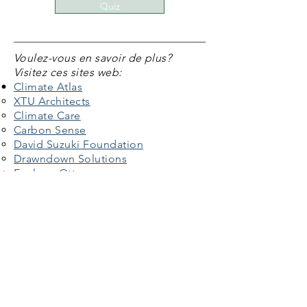
Quiz
Voulez-vous en savoir de plus?
Visitez ces sites web:
Climate Atlas
XTU Architects
Climate Care
Carbon Sense
David Suzuki Foundation
Drawndown Solutions
Ecology Ottawa
GreenSpace Alliance of Canada's
Capital
De plus
Pour tous ceux et celles interess
é(e)s dans
notre rapport annuel, veuillez vous
rapporter
à la languette "Faites nous
savoir" N'hésitez pas de faire la demande